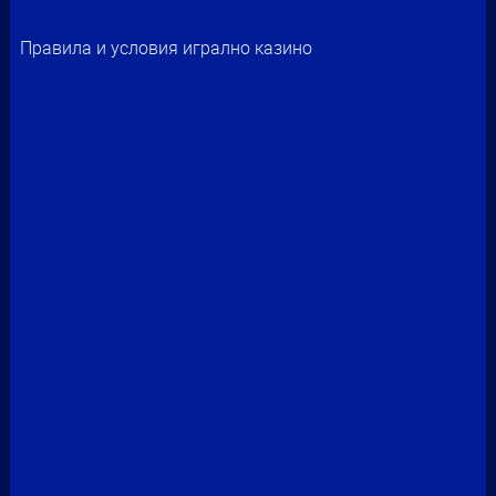
Правила и условия игрално казино