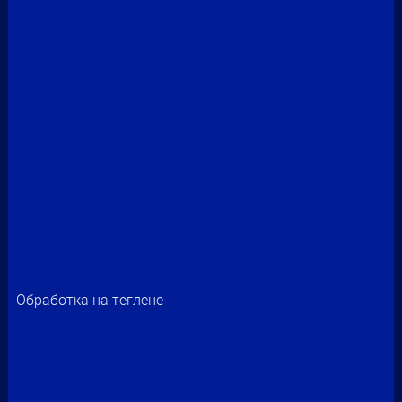
Обработка на теглене