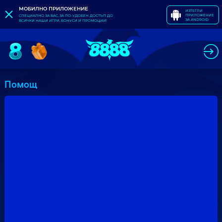
МОБИЛНО ПРИЛОЖЕНИЕ
ИЗТЕГЛИ
ПРИЛОЖЕНИЕ
СПЕЦИАЛНО ЗА ВАС, ЗА ПО-УДОБЕН ДОСТЪП ДО
ЗА ANDROID
ВСИЧКИ НАШИ ИГРИ, БОНУСИ И ПРОМОЦИИ!
Помощ