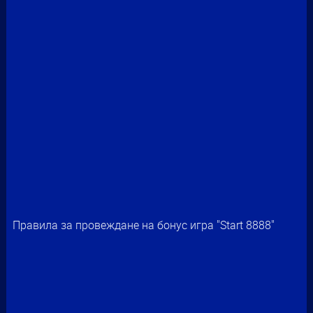
Правила за провеждане на бонус игра "Start 8888"