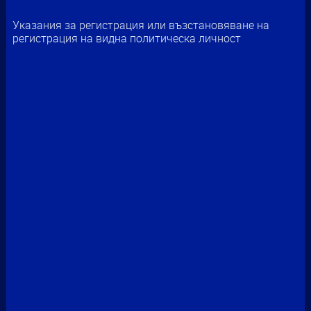
Указания за регистрация или възстановяване на
регистрация на видна политическа личност