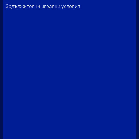
Задължителни игрални условия