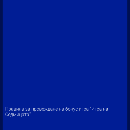
Правила за провеждане на бонус игра "Игра на
Седмицата"