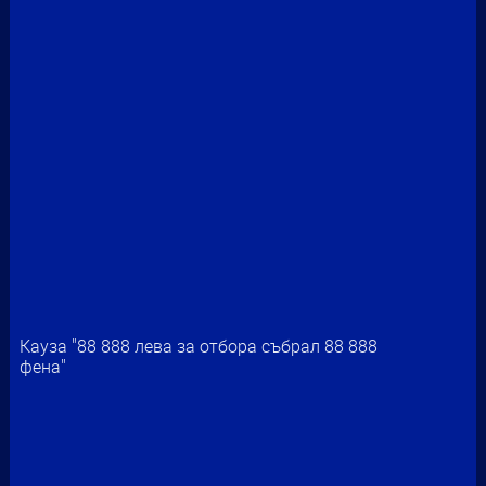
Кауза "88 888 лева за отбора събрал 88 888
фена"