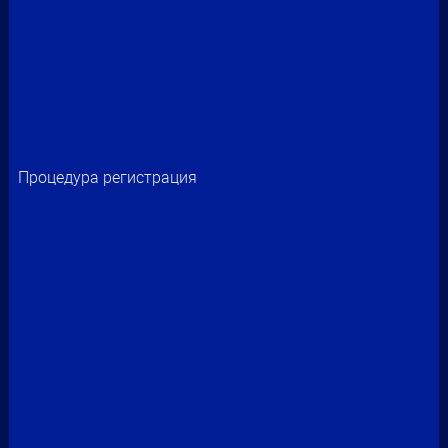
Процедура регистрация