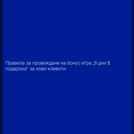
Правила за провеждане на бонус игра „8 дни 8
подаръка“ за нови клиенти