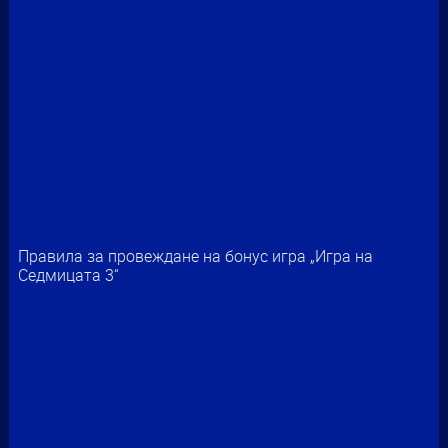
Правила за провеждане на бонус игра „Игра на
Седмицата 3“