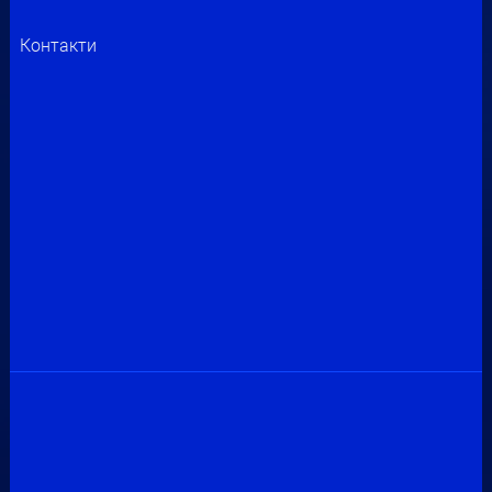
Контакти