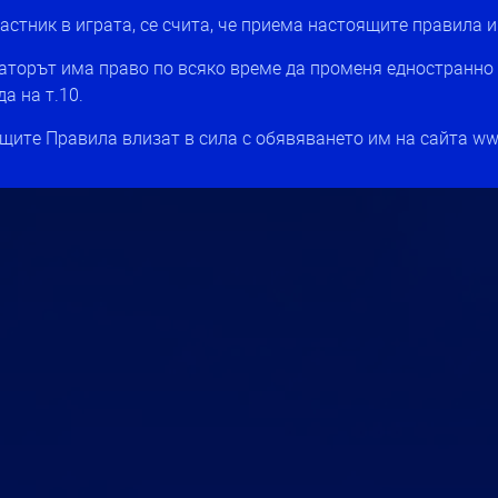
частник в играта, се счита, че приема настоящите правила 
заторът има право по всяко време да променя едностранно
да на т.10.
ящите Правила влизат в сила с обявяването им на сайта ww