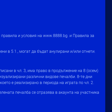
 правила и условия на www.8888.bg. и Правила за
ени в 5.1., могат да бъдат анулирани и/или отнети.
описани в чл. 3, има право в продължение на 8 (осем)
 визуализирани различни видове печалби. 8-те дни
което е реализирано в периода на играта по чл. 2.
челената печалба се отразява в акаунта на участника