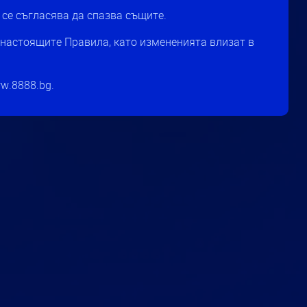
и се съгласява да спазва същите.
 настоящите Правила, като измененията влизат в
w.8888.bg.