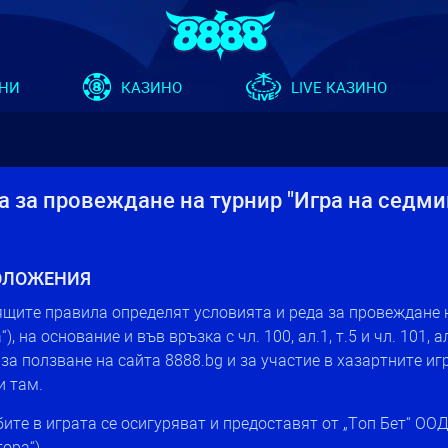
ЛНИ
КАЗИНО
LIVE КАЗИНО
 за провеждане на турнир "Игра на седмиц
ОЛОЖЕНИЯ
оящите правила определят условията и реда за провеждане 
“), на основание и във връзка с чл. 100, ал.1, т.5 и чл. 1
а ползване на сайта 8888.bg и за участие в хазартните игр
и там.
бите в играта се осигуряват и предоставят от „Топ Бет“ ОО
ора“).