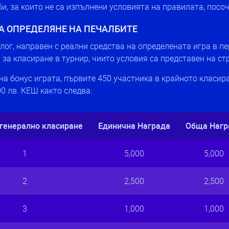
би, за които не са изпълнени условията на правилата, посоч
А ОПРЕДЕЛЯНЕ НА ПЕЧАЛБИТЕ
алог, направен с реални средства на определената игра в пе
 за класиране в турнир, чиито условия са представен на ст
на бонус играта, първите 450 участника в крайното класир
0 лв. КЕШ както следва:
 генерално класиране
Единична Награда
Обща Нагр
1
5,000
5,000
2
2,500
2,500
3
1,000
1,000