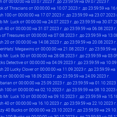
n от 00:00:00 на 03.07.2023 г. до 23:59:59 на 09.07.2023 г.
k of Thracians от 00:00:00 на 10.07.2023 г. до 23:59:59 на 16.
h 100 от 00:00:00 на 17.07.2023 г. до 23:59:59 на 23.07.2023 
b Mr. Luck от 00:00:00 на 24.07.2023 г. до 23:59:59 на 30.07.2
h 40 от 00:00:00 на 31.07.2023 г. до 23:59:59 на 06.08.2023 г
 of Treasures от 00:00:00 на 07.08.2023 г. до 23:59:59 на 13.0
h 20 от 00:00:00 на 14.08.2023 г. до 23:59:59 на 20.08.2023 г
enHats' Megawins от 00:00:00 на 21.08.2023 г. до 23:59:59 на
b Mr. Luck 50 от 00:00:00 на 28.08.2023 г. до 23:59:59 на 03.0
ks Detective от 00:00:00 на 04.09.2023 г. до 23:59:59 на 10.09
h 20 Lucky Clover от 00:00:00 на 11.09.2023 г. до 23:59:59 на 
n от 00:00:00 на 18.09.2023 г. до 23:59:59 на 24.09.2023 г.
barian от 00:00:00 на 25.09.2023 г. до 23:59:59 на 01.10.2023 
h 100 от 00:00:00 на 02.10.2023 г. до 23:59:59 на 08.10.2023 
b Mr. Luck 10 от 00:00:00 на 09.10.2023 г. до 23:59:59 на 15.1
h 40 от 00:00:00 на 16.10.2023 г. до 23:59:59 на 22.10.2023 г
zy 40 Bucks от 00:00:00 на 23.10.2023 г. до 23:59:59 на 29.10
zy 100 Bucks от 00:00:00 на 30.10.2023 г. до 23:59:59 на 05.1