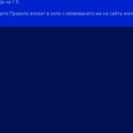
да на т.9.
щите Правила влизат в сила с обявяването им на сайта www