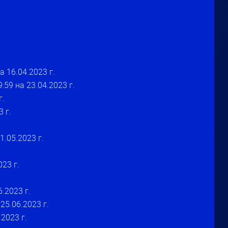
а 16.04.2023 г.
9:59 на 23.04.2023 г.
г.
3 г.
.
21.05.2023 г.
.
023 г.
6.2023 г.
 25.06.2023 г.
.2023 г.