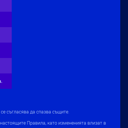
в.
и се съгласява да спазва същите.
 настоящите Правила, като измененията влизат в