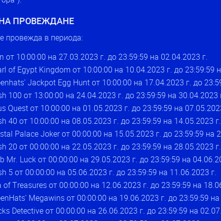
 НА ПРОВЕЖДАНЕ
се провежда в периода:
n от 10:00:00 на 27.03.2023 г. до 23:59:59 на 02.04.2023 г.
rl of Egypt Kingdom от 10:00:00 на 10.04.2023 г. до 23:59:59 н
enhats' Jackpot Egg Hunt от 10:00:00 на 17.04.2023 г. до 23:5
h 100 от 13:00:00 на 24.04.2023 г. до 23:59:59 на 30.04.2023 
s Quest от 10:00:00 на 01.05.2023 г. до 23:59:59 на 07.05.202
h 40 от 10:00:00 на 08.05.2023 г. до 23:59:59 на 14.05.2023 г
stal Palace Joker от 00:00:00 на 15.05.2023 г. до 23:59:59 на 
h 20 от 00:00:00 на 22.05.2023 г. до 23:59:59 на 28.05.2023 г
b Mr. Luck от 00:00:00 на 29.05.2023 г. до 23:59:59 на 04.06.2
h 5 от 00:00:00 на 05.06.2023 г. до 23:59:59 на 11.06.2023 г.
 of Treasures от 00:00:00 на 12.06.2023 г. до 23:59:59 на 18.0
enHats' Megawins от 00:00:00 на 19.06.2023 г. до 23:59:59 на
ks Detective от 00:00:00 на 26.06.2023 г. до 23:59:59 на 02.07