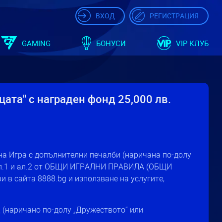
ВХОД
РЕГИСТРАЦИЯ
GAMING
БОНУСИ
VIP КЛУБ
ата" с награден фонд 25,000 лв.
на Игра с допълнителни печалби (наричана по-долу
01, ал.1 и ал.2 от ОБЩИ ИГРАЛНИ ПРАВИЛА (ОБЩИ
и в сайта 8888.bg и използване на услугите,
Д (наричано по-долу „Дружеството“ или