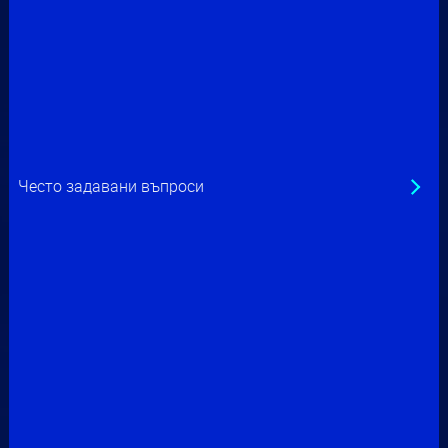
Често задавани въпроси