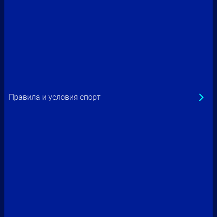
Правила и условия спорт