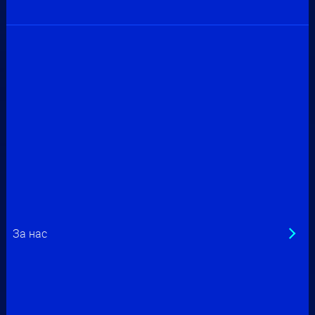
За нас