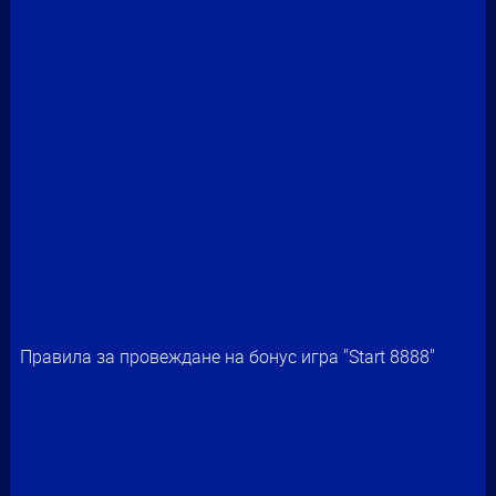
Правила за провеждане на бонус игра "Start 8888"