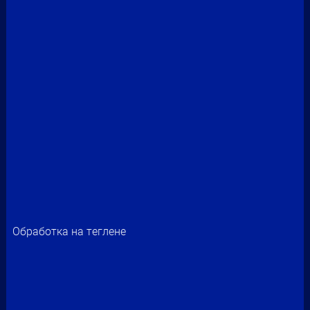
Обработка на теглене