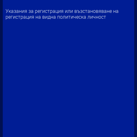
Указания за регистрация или възстановяване на
регистрация на видна политическа личност