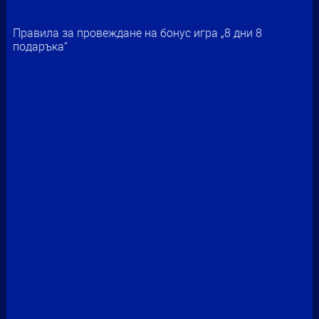
Правила за провеждане на бонус игра „8 дни 8
подаръка“