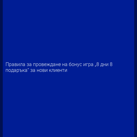
Правила за провеждане на бонус игра „8 дни 8
подаръка“ за нови клиенти