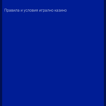
Правила и условия игрално казино