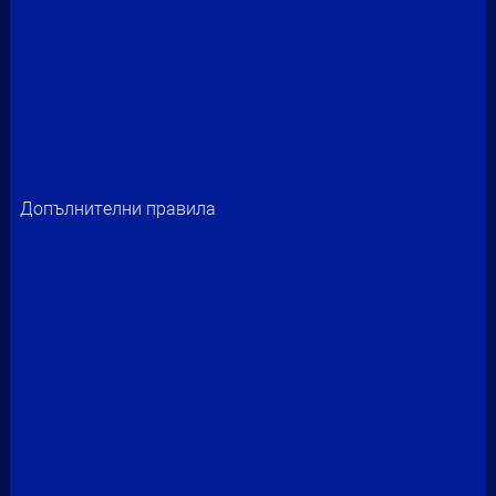
Допълнителни правила