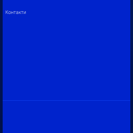
Контакти