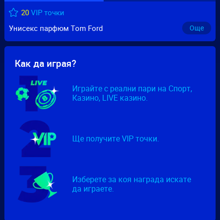
20
VIP точки
Унисекс парфюм Tom Ford
Още
Как да играя?
Играйте с реални пари на Спорт,
Казино, LIVE казино.
Ще получите VIP точки.
Изберете за коя награда искате
да играете.