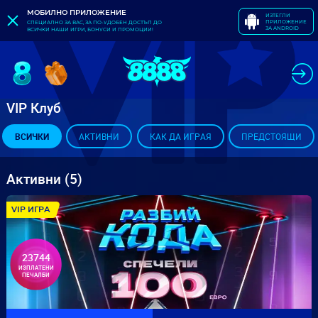
МОБИЛНО ПРИЛОЖЕНИЕ
ИЗТЕГЛИ
ПРИЛОЖЕНИЕ
СПЕЦИАЛНО ЗА ВАС, ЗА ПО-УДОБЕН ДОСТЪП ДО
ЗА ANDROID
ВСИЧКИ НАШИ ИГРИ, БОНУСИ И ПРОМОЦИИ!
VIP Клуб
ВСИЧКИ
АКТИВНИ
КАК ДА ИГРАЯ
ПРЕДСТОЯЩИ
Активни (5)
VIP ИГРА
23744
ИЗПЛАТЕНИ
ПЕЧАЛБИ