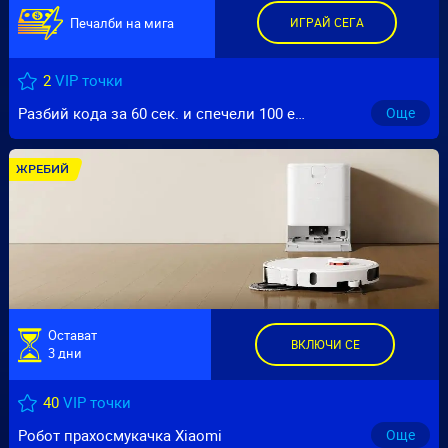
Печалби на мига
ИГРАЙ СЕГА
2
VIP точки
Разбий кода за 60 сек. и спечели 100 евро!
Още
ЖРЕБИЙ
Остават
ВКЛЮЧИ СЕ
3 дни
40
VIP точки
Робот прахосмукачка Xiaomi
Още