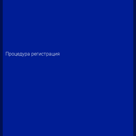
Процедура регистрация