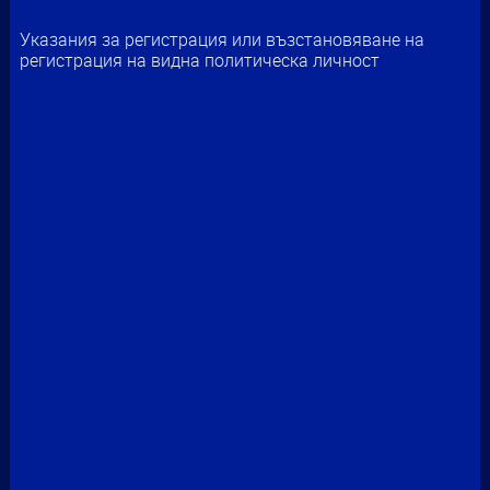
Указания за регистрация или възстановяване на
регистрация на видна политическа личност