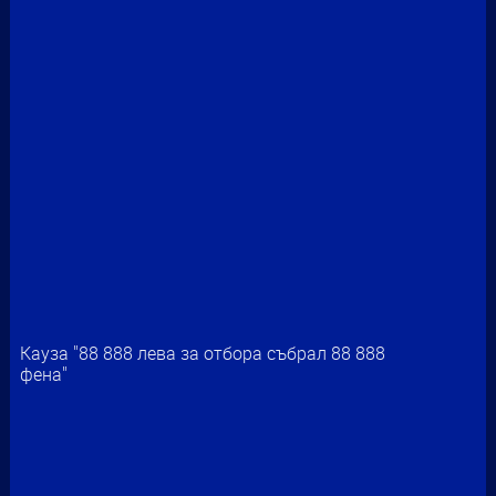
Кауза "88 888 лева за отбора събрал 88 888
фена"