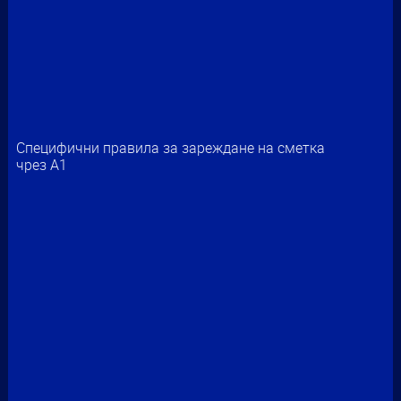
Специфични правила за зареждане на сметка
чрез А1