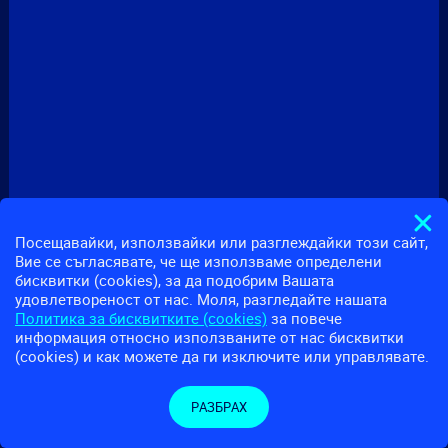
Посещавайки, използвайки или разглеждайки този сайт,
Вие се съгласявате, че ще използваме определени
бисквитки (cookies), за да подобрим Вашата
удовлетвореност от нас. Моля, разгледайте нашата
Политика за бисквитките (cookies)
за повече
информация относно използваните от нас бисквитки
(cookies) и как можете да ги изключите или управлявате.
РАЗБРАХ
Правила за провеждане на бонус игра „Футболен
Спорт
Казино
Бонуси
Live Казино
Депозит
експерт“