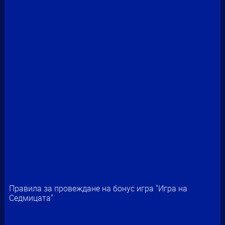
Правила за провеждане на бонус игра "Игра на
Седмицата"