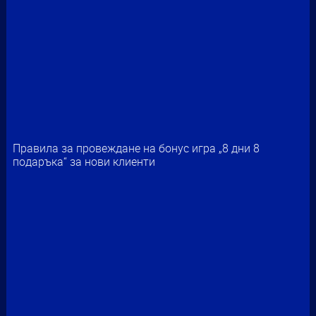
Правила за провеждане на бонус игра „8 дни 8
подаръка“ за нови клиенти