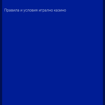
Правила и условия игрално казино