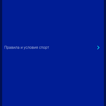
Правила и условия спорт