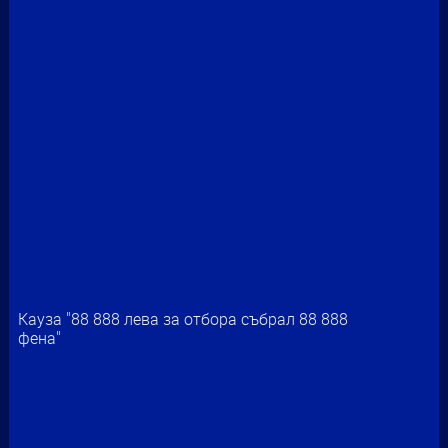
Кауза "88 888 лева за отбора събрал 88 888
фена"