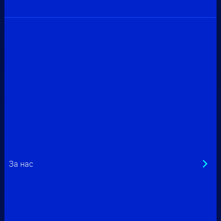
За нас