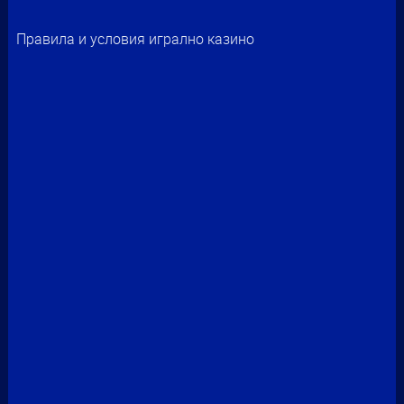
Правила и условия игрално казино