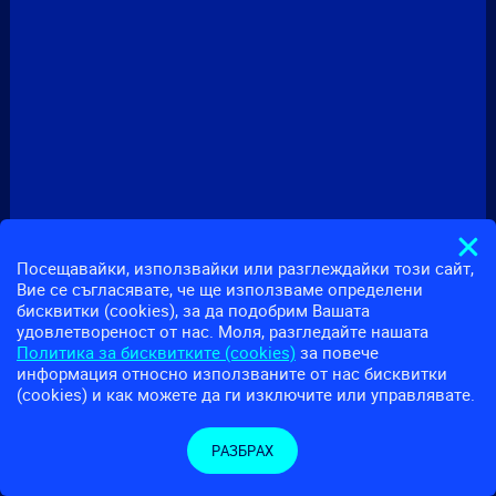
Посещавайки, използвайки или разглеждайки този сайт,
Вие се съгласявате, че ще използваме определени
бисквитки (cookies), за да подобрим Вашата
удовлетвореност от нас. Моля, разгледайте нашата
Политика за бисквитките (cookies)
за повече
информация относно използваните от нас бисквитки
(cookies) и как можете да ги изключите или управлявате.
РАЗБРАХ
Правила за провеждане на бонус игра „Футболен
Спорт
Казино
Бонуси
Live Казино
Депозит
експерт“