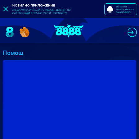
МОБИЛНО ПРИЛОЖЕНИЕ
ИЗТЕГЛИ
ПРИЛОЖЕНИЕ
СПЕЦИАЛНО ЗА ВАС, ЗА ПО-УДОБЕН ДОСТЪП ДО
ЗА ANDROID
ВСИЧКИ НАШИ ИГРИ, БОНУСИ И ПРОМОЦИИ!
Помощ