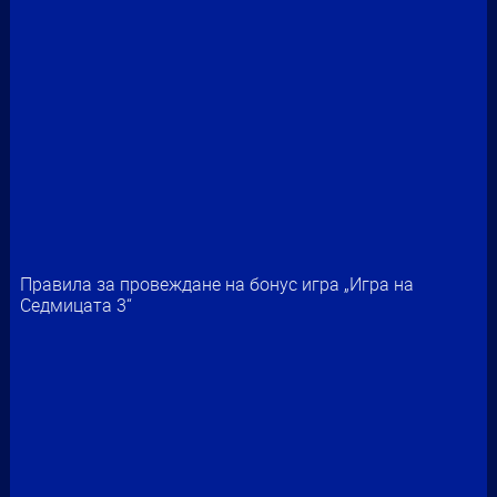
Правила за провеждане на бонус игра „Игра на
Седмицата 3“