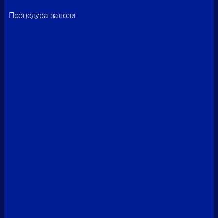
Процедура залози