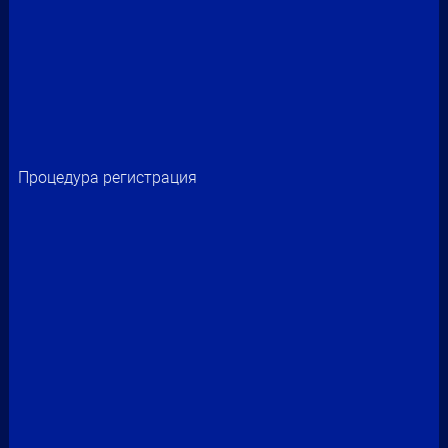
Процедура регистрация