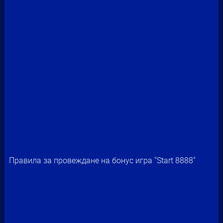
Правила за провеждане на бонус игра "Start 8888"