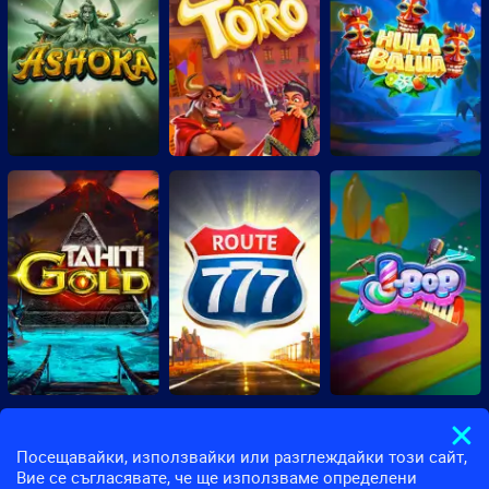
Посещавайки, използвайки или разглеждайки този сайт,
Вие се съгласявате, че ще използваме определени