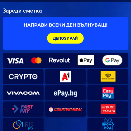
Зареди сметка
НАПРАВИ ВСЕКИ ДЕН ВЪЛНУВАЩ!
ДЕПОЗИРАЙ